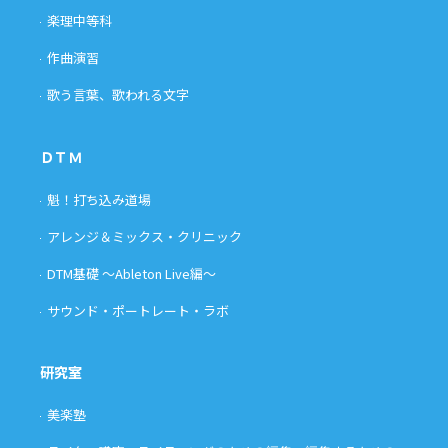
楽理中等科
作曲演習
歌う言葉、歌われる文字
ＤＴＭ
魁！打ち込み道場
アレンジ＆ミックス・クリニック
DTM基礎 〜Ableton Live編〜
サウンド・ポートレート・ラボ
研究室
美楽塾