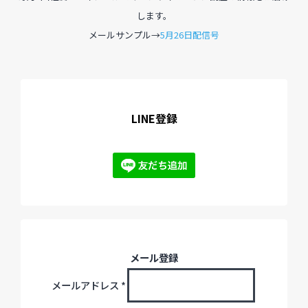
します。
メールサンプル→
5月26日配信号
過去のイベント・オープン講座・展覧会
過去のイベント
過去のオープン講座
LINE登録
過去の展覧会
配信中のオンライン講座
全ての記事ページ
メール登録
メールアドレス
*