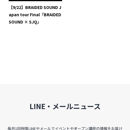
インタビュー
【9/22】BRAIDED SOUND J
apan tour Final『BRAIDED
受講生・修了生の活動
SOUND × SJQ』
展覧会アーカイブ
座談会
講座レポート
連載・コラム
未分類
近日開催のイベント・オープン講座・展覧会
LINE・メールニュース
イベント
オープン講座
毎月1回程度LINEやメールでイベントやオープン講座の情報をお届け