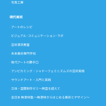
写真工房
現代美術
アートのレシピ
ビジュアル･コミュニケーション･ラボ
芸術漂流教室
未来美術専門学校
現代アートの勝手口
アンビカミング：シャドーフェミニズムズの芸術実践
サウンドアート・入門と実践
立体・空間制作ゼミ〜時空を超えて
全日本 無意味塾 〜無意味からはじめる美術とデザイン〜