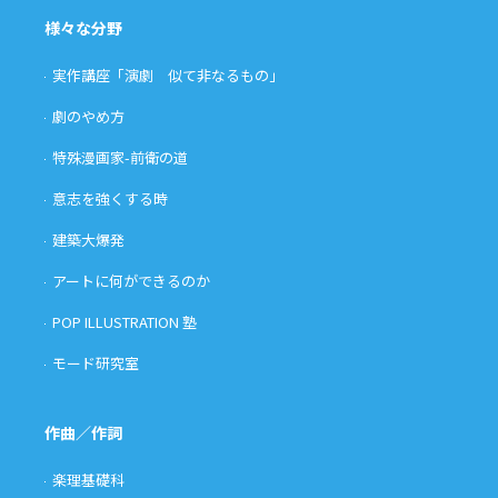
様々な分野
実作講座「演劇 似て非なるもの」
劇のやめ方
特殊漫画家-前衛の道
意志を強くする時
建築大爆発
アートに何ができるのか
POP ILLUSTRATION 塾
モード研究室
作曲／作詞
楽理基礎科