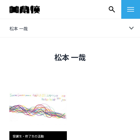
コ
松本 一哉
ン
テ
ン
松本 一哉
ツ
へ
ス
キ
ッ
プ
その他
イベントレポート
受講生・修了生の活動