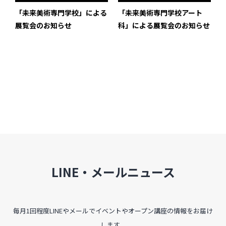
インタビュー
「未来美術専門学校」による
「未来美術専門学校アート
展覧会のお知らせ
科」による展覧会のお知らせ
受講生・修了生の活動
展覧会アーカイブ
座談会
講座レポート
連載・コラム
未分類
LINE・メールニュース
近日開催のイベント・オープン講座・展覧会
イベント
毎月1回程度LINEやメールでイベントやオープン講座の情報をお届け
オープン講座
します。