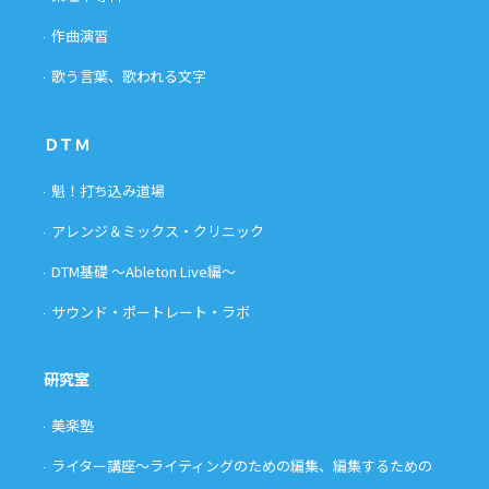
作曲演習
歌う言葉、歌われる文字
ＤＴＭ
魁！打ち込み道場
アレンジ＆ミックス・クリニック
DTM基礎 〜Ableton Live編〜
サウンド・ポートレート・ラボ
研究室
美楽塾
ライター講座〜ライティングのための編集、編集するための