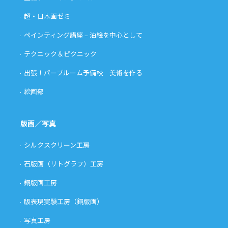
超・日本画ゼミ
ペインティング講座 – 油絵を中心として
テクニック＆ピクニック
出張！パープルーム予備校 美術を作る
絵画部
版画／写真
シルクスクリーン工房
石版画（リトグラフ）工房
銅版画工房
版表現実験工房（銅版画）
写真工房