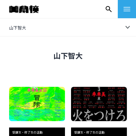
コ
山下智大
ン
テ
ン
山下智大
ツ
へ
ス
キ
ッ
プ
その他
イベントレポート
受講生・修了生の活動
受講生・修了生の活動