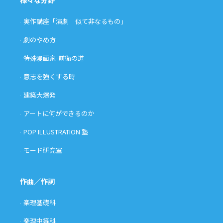
実作講座「演劇 似て非なるもの」
劇のやめ方
特殊漫画家-前衛の道
意志を強くする時
建築大爆発
アートに何ができるのか
POP ILLUSTRATION 塾
モード研究室
作曲／作詞
楽理基礎科
楽理中等科