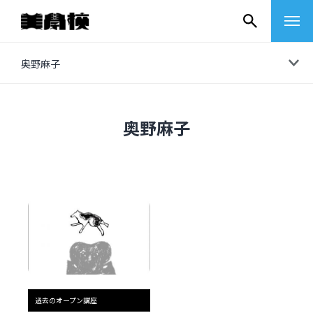
コ
奥野麻子
ン
テ
ン
奥野麻子
ツ
へ
ス
キ
ッ
プ
その他
イベントレポート
過去のオープン講座