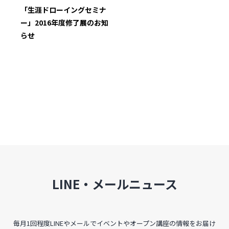
インタビュー
「生涯ドローイングセミナ
ー」2016年度修了展のお知
受講生・修了生の活動
らせ
展覧会アーカイブ
座談会
講座レポート
連載・コラム
未分類
LINE・メールニュース
近日開催のイベント・オープン講座・展覧会
イベント
毎月1回程度LINEやメールでイベントやオープン講座の情報をお届け
オープン講座