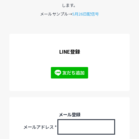
します。
メールサンプル→
5月26日配信号
過去のイベント・オープン講座・展覧会
過去のイベント
過去のオープン講座
LINE登録
過去の展覧会
配信中のオンライン講座
全ての記事ページ
メール登録
メールアドレス
*