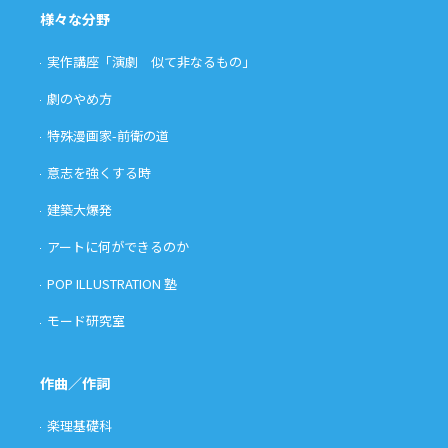
様々な分野
実作講座「演劇 似て非なるもの」
劇のやめ方
特殊漫画家-前衛の道
意志を強くする時
建築大爆発
アートに何ができるのか
POP ILLUSTRATION 塾
モード研究室
作曲／作詞
楽理基礎科