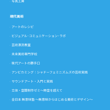
写真工房
現代美術
アートのレシピ
ビジュアル･コミュニケーション･ラボ
芸術漂流教室
未来美術専門学校
現代アートの勝手口
アンビカミング：シャドーフェミニズムズの芸術実践
サウンドアート・入門と実践
立体・空間制作ゼミ〜時空を超えて
全日本 無意味塾 〜無意味からはじめる美術とデザイン〜