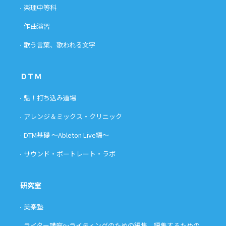
楽理中等科
作曲演習
歌う言葉、歌われる文字
ＤＴＭ
魁！打ち込み道場
アレンジ＆ミックス・クリニック
DTM基礎 〜Ableton Live編〜
サウンド・ポートレート・ラボ
研究室
美楽塾
ライター講座〜ライティングのための編集、編集するための