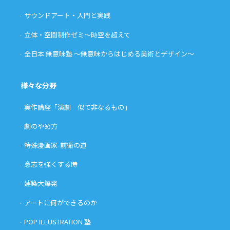
サウンドアート・入門と実践
立体・空間制作ゼミ〜時空を超えて
全日本 無意味塾 〜無意味からはじめる美術とデザイン〜
様々な分野
実作講座「演劇 似て非なるもの」
劇のやめ方
特殊漫画家-前衛の道
意志を強くする時
建築大爆発
アートに何ができるのか
POP ILLUSTRATION 塾