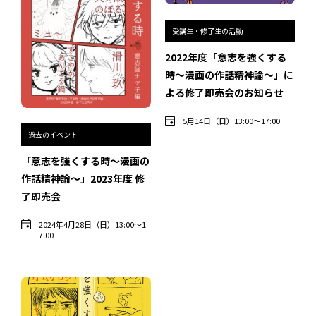
受講生・修了生の活動
過去のイベント・オープン講座・展覧会
2022年度「意志を強くする
時〜漫画の作話精神論〜」に
過去のイベント
よる修了即売会のお知らせ
過去のオープン講座
5月14日（日）13:00〜17:00
過去のイベント
過去の展覧会
「意志を強くする時〜漫画の
作話精神論〜」2023年度 修
配信中のオンライン講座
了即売会
全ての記事ページ
2024年4月28日（日）13:00〜1
7:00