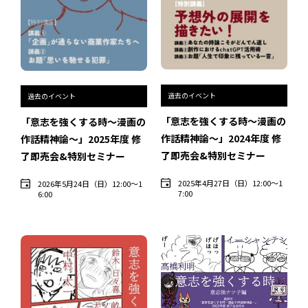
インタビュー
受講生・修了生の活動
展覧会アーカイブ
過去のイベント
過去のイベント
座談会
「意志を強くする時〜漫画の
「意志を強くする時〜漫画の
講座レポート
作話精神論〜」2024年度 修
作話精神論〜」2025年度 修
了即売会&特別セミナー
了即売会&特別セミナー
連載・コラム
2025年4月27日（日）12:00〜1
2026年5月24日（日）12:00〜1
7:00
6:00
未分類
近日開催のイベント・オープン講座・展覧会
イベント
オープン講座