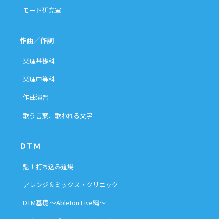
モード研究室
作曲／作詞
楽理基礎科
楽理中等科
作曲演習
歌う言葉、歌われる文字
ＤＴＭ
魁！打ち込み道場
アレンジ＆ミックス・クリニック
DTM基礎 〜Ableton Live編〜