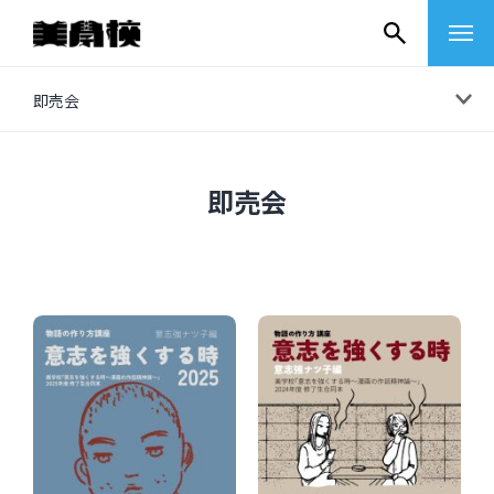
コ
即売会
ン
テ
ン
即売会
ツ
へ
ス
キ
ッ
プ
その他
イベントレポート