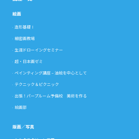
絵画
造形基礎Ⅰ
細密画教場
生涯ドローイングセミナー
超・日本画ゼミ
ペインティング講座 – 油絵を中心として
テクニック＆ピクニック
出張！パープルーム予備校 美術を作る
絵画部
版画／写真