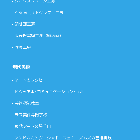
シルクスクリーン工房
石版画（リトグラフ）工房
銅版画工房
版表現実験工房（銅版画）
写真工房
現代美術
アートのレシピ
ビジュアル･コミュニケーション･ラボ
芸術漂流教室
未来美術専門学校
現代アートの勝手口
アンビカミング：シャドーフェミニズムズの芸術実践