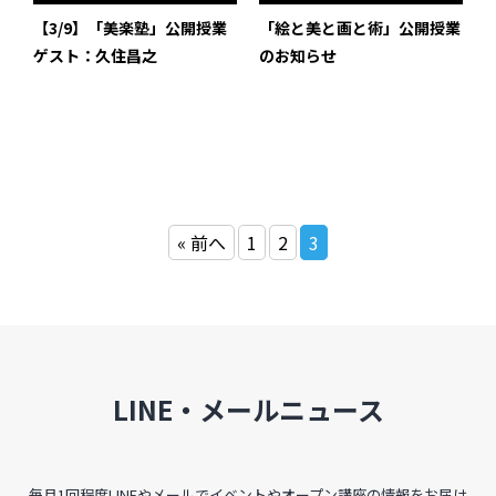
インタビュー
【3/9】「美楽塾」公開授業
「絵と美と画と術」公開授業
ゲスト：久住昌之
のお知らせ
受講生・修了生の活動
展覧会アーカイブ
座談会
講座レポート
« 前へ
1
2
3
連載・コラム
未分類
近日開催のイベント・オープン講座・展覧会
LINE・メールニュース
イベント
オープン講座
毎月1回程度LINEやメールでイベントやオープン講座の情報をお届け