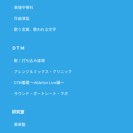
楽理中等科
作曲演習
歌う言葉、歌われる文字
ＤＴＭ
魁！打ち込み道場
アレンジ＆ミックス・クリニック
DTM基礎 〜Ableton Live編〜
サウンド・ポートレート・ラボ
研究室
美楽塾