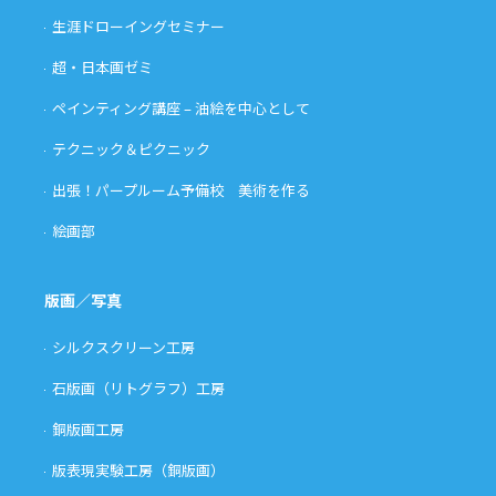
生涯ドローイングセミナー
超・日本画ゼミ
ペインティング講座 – 油絵を中心として
テクニック＆ピクニック
出張！パープルーム予備校 美術を作る
絵画部
版画／写真
シルクスクリーン工房
石版画（リトグラフ）工房
銅版画工房
版表現実験工房（銅版画）