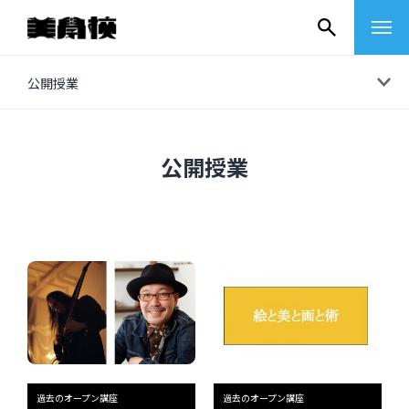
コ
公開授業
ン
テ
ン
公開授業
ツ
へ
ス
キ
ッ
プ
その他
イベントレポート
過去のオープン講座
過去のオープン講座