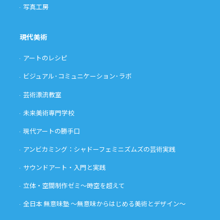
写真工房
現代美術
アートのレシピ
ビジュアル･コミュニケーション･ラボ
芸術漂流教室
未来美術専門学校
現代アートの勝手口
アンビカミング：シャドーフェミニズムズの芸術実践
サウンドアート・入門と実践
立体・空間制作ゼミ〜時空を超えて
全日本 無意味塾 〜無意味からはじめる美術とデザイン〜