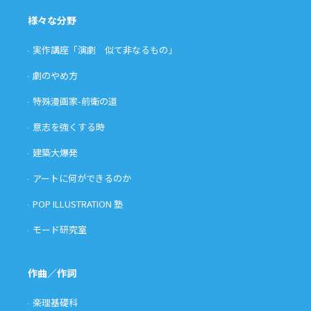
様々な分野
実作講座「演劇 似て非なるもの」
劇のやめ方
特殊漫画家-前衛の道
意志を強くする時
建築大爆発
アートに何ができるのか
POP ILLUSTRATION 塾
モード研究室
作曲／作詞
楽理基礎科