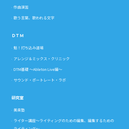
作曲演習
歌う言葉、歌われる文字
ＤＴＭ
魁！打ち込み道場
アレンジ＆ミックス・クリニック
DTM基礎 〜Ableton Live編〜
サウンド・ポートレート・ラボ
研究室
美楽塾
ライター講座〜ライティングのための編集、編集するための
ライティング〜