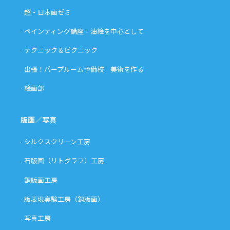
超・日本画ゼミ
ペインティング講座 – 油絵を中心として
テクニック＆ピクニック
出張！パープルーム予備校 美術を作る
絵画部
版画／写真
シルクスクリーン工房
石版画（リトグラフ）工房
銅版画工房
版表現実験工房（銅版画）
写真工房