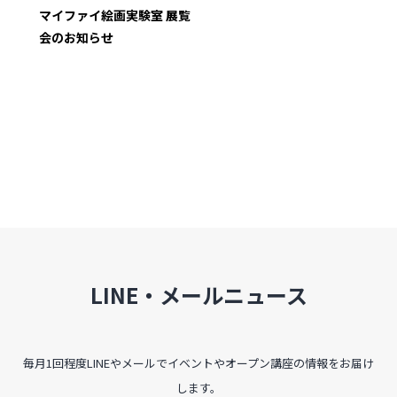
インタビュー
マイファイ絵画実験室 展覧
会のお知らせ
受講生・修了生の活動
展覧会アーカイブ
座談会
講座レポート
連載・コラム
未分類
LINE・メールニュース
近日開催のイベント・オープン講座・展覧会
イベント
毎月1回程度LINEやメールでイベントやオープン講座の情報をお届け
します。
オープン講座