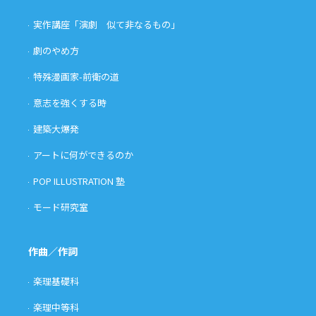
実作講座「演劇 似て非なるもの」
劇のやめ方
特殊漫画家-前衛の道
意志を強くする時
建築大爆発
アートに何ができるのか
POP ILLUSTRATION 塾
モード研究室
作曲／作詞
楽理基礎科
楽理中等科