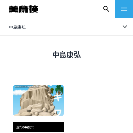
コ
中島康弘
ン
テ
ン
中島康弘
ツ
へ
ス
キ
ッ
プ
その他
イベントレポート
過去の展覧会