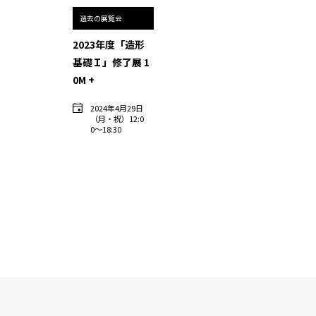
インタビュー
過去の展覧会
受講生・修了生の活動
2023年度「造形
基礎Ｉ」修了展 1
展覧会アーカイブ
0M +
座談会
2024年4月29日
（月・祝）12:0
0〜18:30
講座レポート
連載・コラム
未分類
近日開催のイベント・オープン講座・展覧会
イベント
オープン講座