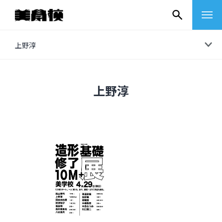
コ
上野淳
ン
テ
ン
上野淳
ツ
へ
ス
キ
ッ
プ
その他
イベントレポート