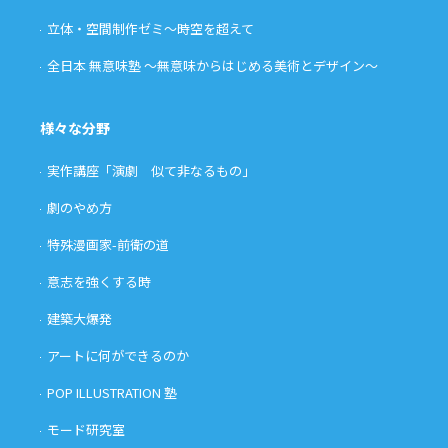
立体・空間制作ゼミ〜時空を超えて
全日本 無意味塾 〜無意味からはじめる美術とデザイン〜
様々な分野
実作講座「演劇 似て非なるもの」
劇のやめ方
特殊漫画家-前衛の道
意志を強くする時
建築大爆発
アートに何ができるのか
POP ILLUSTRATION 塾
モード研究室