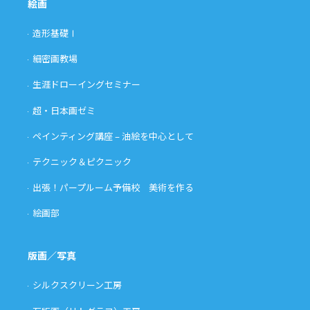
絵画
造形基礎Ⅰ
細密画教場
生涯ドローイングセミナー
超・日本画ゼミ
ペインティング講座 – 油絵を中心として
テクニック＆ピクニック
出張！パープルーム予備校 美術を作る
絵画部
版画／写真
シルクスクリーン工房