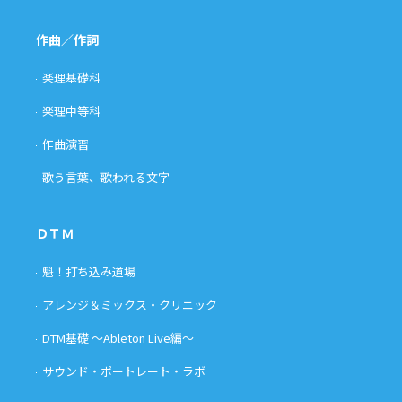
作曲／作詞
楽理基礎科
楽理中等科
作曲演習
歌う言葉、歌われる文字
ＤＴＭ
魁！打ち込み道場
アレンジ＆ミックス・クリニック
DTM基礎 〜Ableton Live編〜
サウンド・ポートレート・ラボ