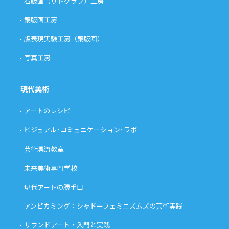
石版画（リトグラフ）工房
銅版画工房
版表現実験工房（銅版画）
写真工房
現代美術
アートのレシピ
ビジュアル･コミュニケーション･ラボ
芸術漂流教室
未来美術専門学校
現代アートの勝手口
アンビカミング：シャドーフェミニズムズの芸術実践
サウンドアート・入門と実践