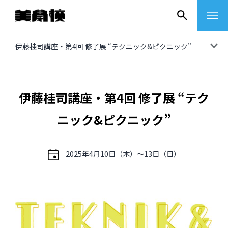
コ
伊藤桂司講座・第4回 修了展 “テクニック&ピクニック”
ン
テ
ン
伊藤桂司講座・第4回 修了展 “テク
ツ
ニック&ピクニック”
へ
ス
キ
2025年4月10日（木）〜13日（日）
ッ
プ
その他
イベントレポート