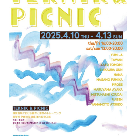
インタビュー
受講生・修了生の活動
展覧会アーカイブ
座談会
講座レポート
連載・コラム
未分類
近日開催のイベント・オープン講座・展覧会
イベント
オープン講座