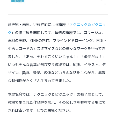
過去のイベント・オープン講座・展覧会
意匠家・画家、伊藤桂司による講座「
テクニック＆ピクニッ
過去のイベント
ク
」の修了展を開催します。毎週の講座では、コラージュ、
画材の実験、ZINEの制作、ブラインドドローイング、古本・
過去のオープン講座
中古レコードのカスタマイズなどの様々なワークを行ってき
過去の展覧会
ました。「あっ、それすごくいいじゃん！」「最高だね！」
いつもそんな言葉が飛び交う教場では、絵画、イラスト、デ
配信中のオンライン講座
ザイン、美術、音楽、映像などいろんな話をしながら、素敵
な制作物がたくさん生まれてきました。
全ての記事ページ
本展覧会では「テクニック＆ピクニック」の修了展として、
教場で生まれた作品群を展示、その楽しさを共有する場にで
きれば幸いです。ぜひご来場ください。