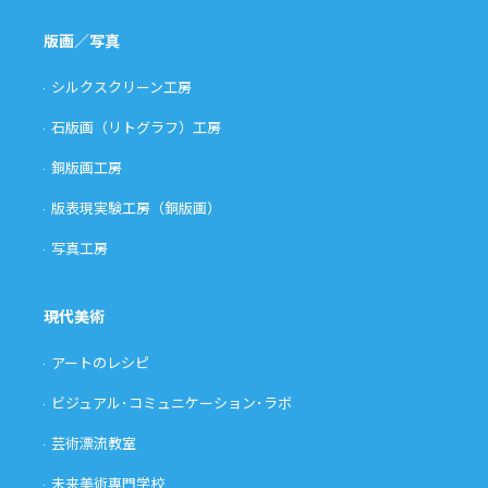
版画／写真
シルクスクリーン工房
石版画（リトグラフ）工房
銅版画工房
版表現実験工房（銅版画）
写真工房
現代美術
アートのレシピ
ビジュアル･コミュニケーション･ラボ
芸術漂流教室
未来美術専門学校