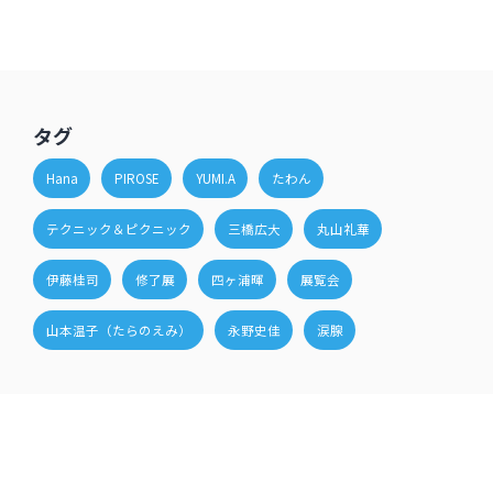
タグ
Hana
PIROSE
YUMI.A
たわん
テクニック＆ピクニック
三橋広大
丸山礼華
伊藤桂司
修了展
四ヶ浦暉
展覧会
山本温子（たらのえみ）
永野史佳
涙腺