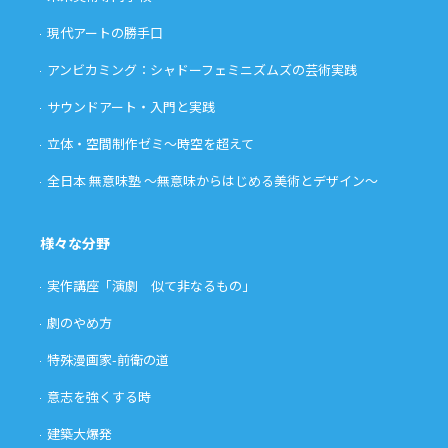
現代アートの勝手口
アンビカミング：シャドーフェミニズムズの芸術実践
サウンドアート・入門と実践
立体・空間制作ゼミ〜時空を超えて
全日本 無意味塾 〜無意味からはじめる美術とデザイン〜
様々な分野
実作講座「演劇 似て非なるもの」
劇のやめ方
特殊漫画家-前衛の道
意志を強くする時
建築大爆発