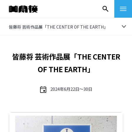
コ
皆藤将 芸術作品展「THE CENTER OF THE EARTH」
ン
テ
ン
皆藤将 芸術作品展「THE CENTER
ツ
OF THE EARTH」
へ
ス
キ
2024年6月22日〜30日
ッ
プ
その他
イベントレポート