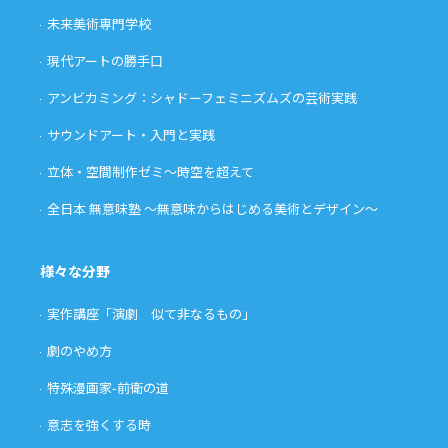
未来美術専門学校
現代アートの勝手口
アンビカミング：シャドーフェミニズムズの芸術実践
サウンドアート・入門と実践
立体・空間制作ゼミ〜時空を超えて
全日本 無意味塾 〜無意味からはじめる美術とデザイン〜
様々な分野
実作講座「演劇 似て非なるもの」
劇のやめ方
特殊漫画家-前衛の道
意志を強くする時