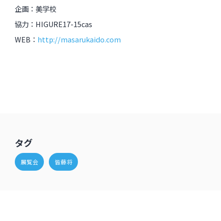
企画：美学校
協力：HIGURE17-15cas
過去のイベント・オープン講座・展覧会
WEB：
http://masarukaido.com
過去のイベント
過去のオープン講座
過去の展覧会
配信中のオンライン講座
タグ
全ての記事ページ
展覧会
皆藤将