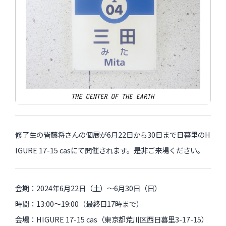
インタビュー
受講生・修了生の活動
展覧会アーカイブ
座談会
講座レポート
連載・コラム
修了生の皆藤将さんの個展が6月22日から30日まで日暮里のH
IGURE 17-15 casにて開催されます。是非ご来場ください。
未分類
近日開催のイベント・オープン講座・展覧会
会期：2024年6月22日（土）〜6月30日（日）
イベント
時間：13:00〜19:00（最終日17時まで）
会場：HIGURE 17-15 cas（東京都荒川区西日暮里3-17-15）
オープン講座