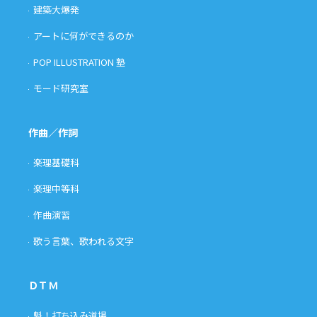
建築大爆発
アートに何ができるのか
POP ILLUSTRATION 塾
モード研究室
作曲／作詞
楽理基礎科
楽理中等科
作曲演習
歌う言葉、歌われる文字
ＤＴＭ
魁！打ち込み道場