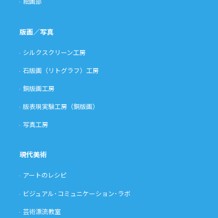
絵画部
版画／写真
シルクスクリーン工房
石版画（リトグラフ）工房
銅版画工房
版表現実験工房（銅版画）
写真工房
現代美術
アートのレシピ
ビジュアル･コミュニケーション･ラボ
芸術漂流教室