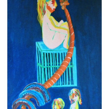
インタビュー
受講生・修了生の活動
展覧会アーカイブ
座談会
講座レポート
連載・コラム
未分類
近日開催のイベント・オープン講座・展覧会
イベント
オープン講座