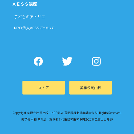
ＡＥＳＳ講座
子どものアトリエ
NPO法人AESSについて
ストア
美学校岡山校
Copyright 有限会社 美学校・NPO法人 芸術環境支援機構の会 All Rights Reserved.
美学校 本校 事務局 東京都千代田区神田神保町2-20第二富士ビル3F