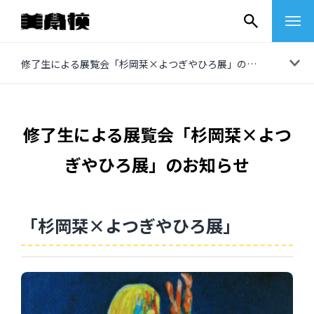
コ
修了生による展覧会「杉岡栞×よつぎやひろ展」のお知らせ
ン
テ
ン
修了生による展覧会「杉岡栞×よつ
ツ
ぎやひろ展」のお知らせ
へ
ス
キ
「杉岡栞×よつぎやひろ展」
ッ
プ
その他
イベントレポート