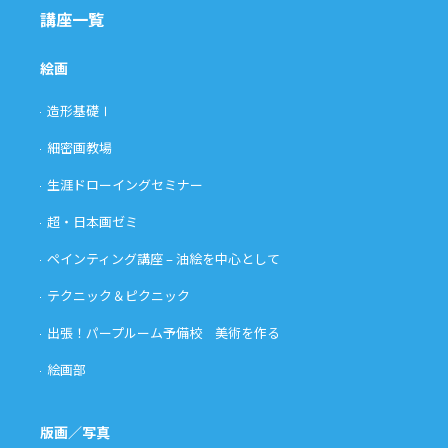
講座一覧
絵画
造形基礎Ⅰ
細密画教場
生涯ドローイングセミナー
超・日本画ゼミ
ペインティング講座 – 油絵を中心として
テクニック＆ピクニック
出張！パープルーム予備校 美術を作る
絵画部
版画／写真