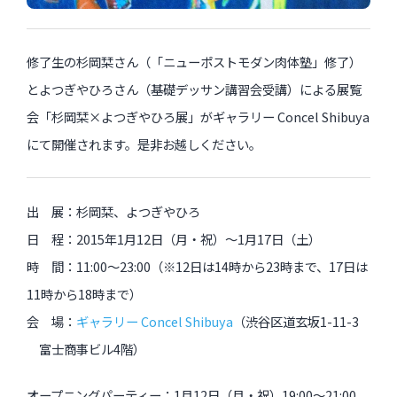
過去のイベント・オープン講座・展覧会
修了生の杉岡栞さん（「ニューポストモダン肉体塾」修了）
とよつぎやひろさん（基礎デッサン講習会受講）による展覧
過去のイベント
会「杉岡栞×よつぎやひろ展」がギャラリー Concel Shibuya
過去のオープン講座
にて開催されます。是非お越しください。
過去の展覧会
出 展：杉岡栞、よつぎやひろ
日 程：2015年1月12日（月・祝）〜1月17日（土）
配信中のオンライン講座
時 間：11:00～23:00（※12日は14時から23時まで、17日は
全ての記事ページ
11時から18時まで）
会 場：
ギャラリー Concel Shibuya
（渋谷区道玄坂1-11-3
富士商事ビル4階）
オープニングパーティー：1月12日（月・祝）19:00〜21:00