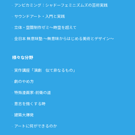
アンビカミング：シャドーフェミニズムズの芸術実践
サウンドアート・入門と実践
立体・空間制作ゼミ〜時空を超えて
全日本 無意味塾 〜無意味からはじめる美術とデザイン〜
様々な分野
実作講座「演劇 似て非なるもの」
劇のやめ方
特殊漫画家-前衛の道
意志を強くする時
建築大爆発
アートに何ができるのか