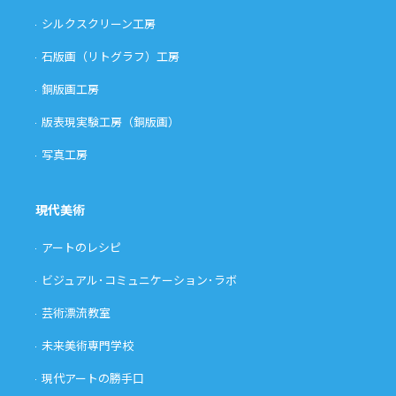
シルクスクリーン工房
石版画（リトグラフ）工房
銅版画工房
版表現実験工房（銅版画）
写真工房
現代美術
アートのレシピ
ビジュアル･コミュニケーション･ラボ
芸術漂流教室
未来美術専門学校
現代アートの勝手口