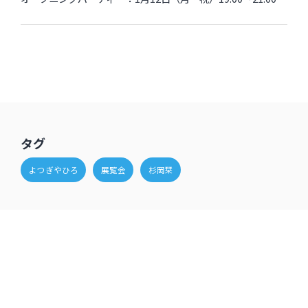
タグ
よつぎやひろ
展覧会
杉岡栞