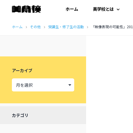
ホーム
美学校とは
コ
はじめての方へ
ホーム
その他
受講生・修了生の活動
「映像表現の可能性」20
ン
テ
開扉にあたって
ン
施設紹介
ツ
アーカイブ
へ
受講生の声
ス
キ
ッ
カテゴリ
プ