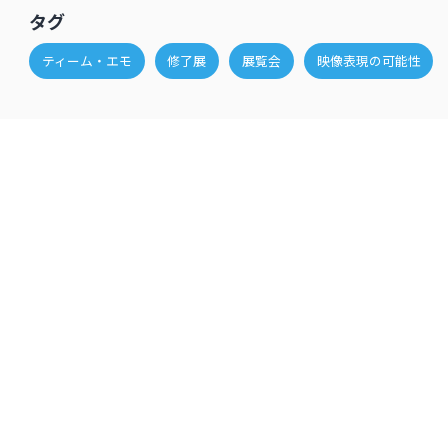
タグ
ティーム・エモ
修了展
展覧会
映像表現の可能性