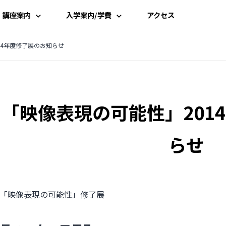
講座案内
入学案内/学費
アクセス
講座一覧
入学案内
14年度修了展のお知らせ
時間割
学費案内
「映像表現の可能性」201
講師一覧
説明会・見学
資料請求
らせ
受講申込み
「映像表現の可能性」修了展
よくある質問