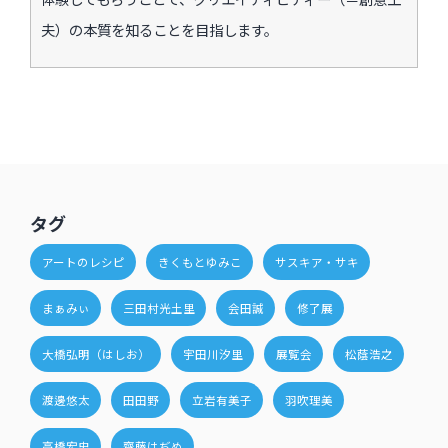
夫）の本質を知ることを目指します。
タグ
アートのレシピ
きくもとゆみこ
サスキア・サキ
まぁみぃ
三田村光土里
会田誠
修了展
大橋弘明（はしお）
宇田川汐里
展覧会
松蔭浩之
渡邊悠太
田田野
立岩有美子
羽吹理美
高橋宏忠
齋藤はぢめ