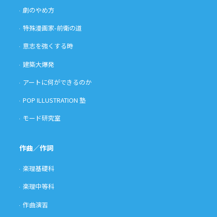
劇のやめ方
特殊漫画家-前衛の道
意志を強くする時
建築大爆発
アートに何ができるのか
POP ILLUSTRATION 塾
モード研究室
作曲／作詞
楽理基礎科
楽理中等科
作曲演習