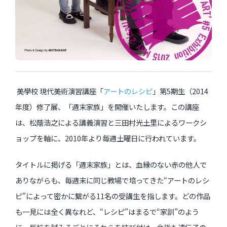
過去のイベント・オープン講座・展覧会
過去のイベント
過去のオープン講座
美學校 現代美術演習講座「
アートのレシピ
」第5期生（2014
過去の展覧会
年度）修了展、「週末家族」を開催いたします。この講座
は、松蔭浩之による講義演習と三田村光土里によるワークシ
ョップを軸に、2010年より毎週土曜日に行われています。
配信中のオンライン講座
全ての記事ページ
タイトルに掲げる「週末家族」とは、血縁のない赤の他人で
ありながらも、毎週末に同じ教場で培ってきた“アートのレシ
ピ”によって密かに繋がる11名の受講生を指します。どの作品
も一見には全く異なれど、“レシピ”はまるで“家訓”のよう