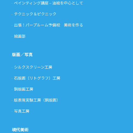
ペインティング講座 – 油絵を中心として
テクニック＆ピクニック
出張！パープルーム予備校 美術を作る
絵画部
版画／写真
シルクスクリーン工房
石版画（リトグラフ）工房
銅版画工房
版表現実験工房（銅版画）
写真工房
現代美術