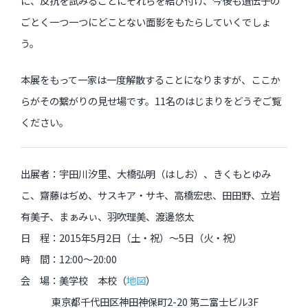
に、反抗を試みるごとにそれらを結び付け、今後も遺伝子の
ごとく一つ一つにどことない面影をもたらしていくでしょ
う。
本展をもって一家は一度解散することになりますが、ここか
らがその繋がりの見せ場です。11名のはじまりをどうぞご覧
ください。
出展者：宇田川汐里、大橋弘明（はしお）、きくもとゆみ
こ、齋藤はぢめ、サスキア・サキ、高橋宏忠、田田野、立岩
有美子、まぁみぃ、羽吹理美、渡邊悠太
日 程：2015年5月2日（土・祝）〜5日（火・祝）
時 間：12:00〜20:00
会 場：美学校 本校（
地図
）
東京都千代田区神田神保町2-20 第二富士ビル3F