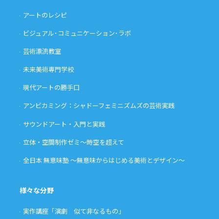
アートのレシピ
ビジュアル･コミュニケーション･ラボ
芸術漂流教室
未来美術専門学校
現代アートの勝手口
アンビカミング：シャドーフェミニズムズの芸術実践
サウンドアート・入門と実践
立体・空間制作ゼミ〜時空を超えて
全日本 無意味塾 〜無意味からはじめる美術とデザイン〜
様々な分野
実作講座「演劇 似て非なるもの」