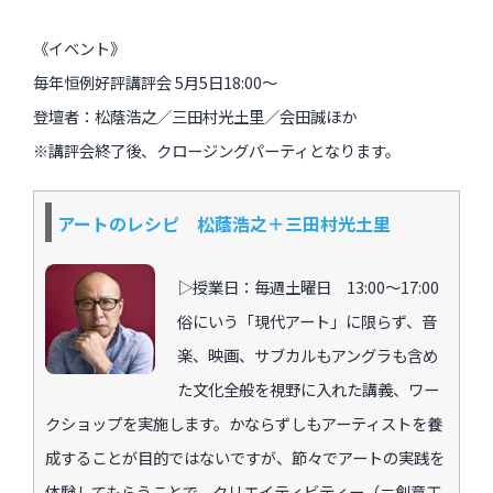
《イベント》
毎年恒例好評講評会 5月5日18:00〜
登壇者：松蔭浩之／三田村光土里／会田誠ほか
※講評会終了後、クロージングパーティとなります。
アートのレシピ 松蔭浩之＋三田村光土里
▷授業日：毎週土曜日 13:00〜17:00
俗にいう「現代アート」に限らず、音
楽、映画、サブカルもアングラも含め
た文化全般を視野に入れた講義、ワー
クショップを実施します。かならずしもアーティストを養
成することが目的ではないですが、節々でアートの実践を
体験してもらうことで、クリエイティビティー（＝創意工