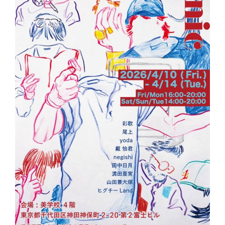
インタビュー
受講生・修了生の活動
展覧会アーカイブ
座談会
講座レポート
連載・コラム
未分類
近日開催のイベント・オープン講座・展覧会
イベント
オープン講座