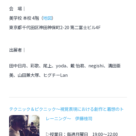
会 場｜
美学校 本校 4階（
地図
）
東京都千代田区神田神保町2-20 第二富士ビル4F
出展者｜
田中日月、彩歌、尾上、yoda、戴 怡君、negishi、溝田亜
美、山田兼大塚、ヒグチーLan
テクニック＆ピクニック〜視覚表現における創作と着想のト
レーニング〜 伊藤桂司
▷授業日：毎週月曜日 19:00〜22:00