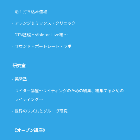
魁！打ち込み道場
アレンジ＆ミックス・クリニック
DTM基礎 〜Ableton Live編〜
サウンド・ポートレート・ラボ
研究室
美楽塾
ライター講座〜ライティングのための編集、編集するための
ライティング〜
世界のリズムとグルーヴ研究
《オープン講座》