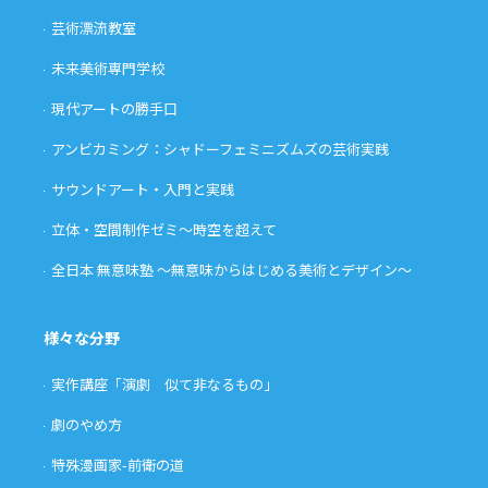
芸術漂流教室
未来美術専門学校
現代アートの勝手口
アンビカミング：シャドーフェミニズムズの芸術実践
サウンドアート・入門と実践
立体・空間制作ゼミ〜時空を超えて
全日本 無意味塾 〜無意味からはじめる美術とデザイン〜
様々な分野
実作講座「演劇 似て非なるもの」
劇のやめ方
特殊漫画家-前衛の道