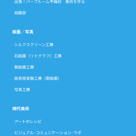
出張！パープルーム予備校 美術を作る
絵画部
版画／写真
シルクスクリーン工房
石版画（リトグラフ）工房
銅版画工房
版表現実験工房（銅版画）
写真工房
現代美術
アートのレシピ
ビジュアル･コミュニケーション･ラボ