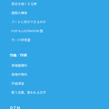
意志を強くする時
建築大爆発
アートに何ができるのか
POP ILLUSTRATION 塾
モード研究室
作曲／作詞
楽理基礎科
楽理中等科
作曲演習
歌う言葉、歌われる文字
ＤＴＭ