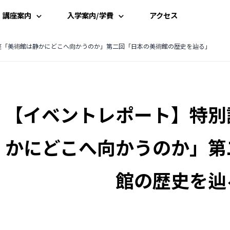
講座案内
入学案内/学費
アクセス
講座一覧
入学案内
座「美術館は静かにどこへ向かうのか」第二回「日本の美術館の歴史を辿る」
時間割
学費案内
【イベントレポート】特別
講師一覧
説明会・見学
資料請求
かにどこへ向かうのか」第
受講申込み
館の歴史を辿
よくある質問