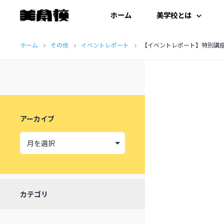
ホーム
美学校とは
コ
はじめての方へ
ホーム
その他
イベントレポート
【イベントレポート】特別講
ン
テ
開扉にあたって
ン
施設紹介
ツ
アーカイブ
へ
受講生の声
ス
キ
ッ
カテゴリ
プ