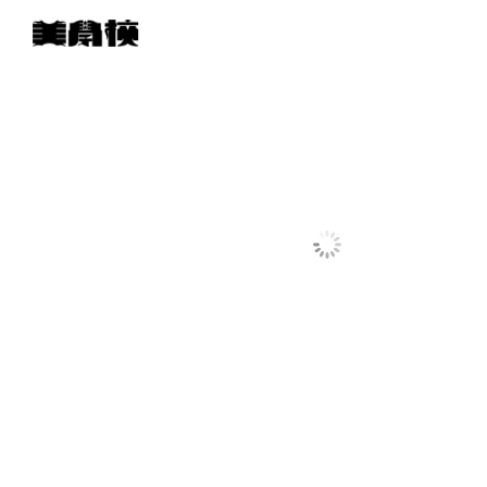
コ
2018年度のポスターが完成！掲示スペースを募集します！
ン
テ
ン
2018年度のポスターが完成！掲示ス
ツ
します！
へ
ス
キ
ッ
プ
その他
昨年に引き続き今年もハンドメイドで美学校のポスターを制作し
イベントレポート
なポスターができましたよ！