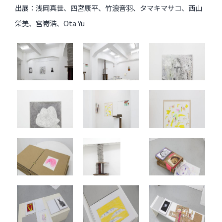
出展：浅岡真世、四宮康平、竹浪音羽、タマキマサコ、西山
インタビュー
栄美、宮嵜浩、Ota Yu
受講生・修了生の活動
展覧会アーカイブ
座談会
講座レポート
連載・コラム
未分類
近日開催のイベント・オープン講座・展覧会
イベント
オープン講座