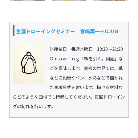
過去のイベント・オープン講座・展覧会
生涯ドローイングセミナー 宮嶋葉一＋OJUN
過去のイベント
過去のオープン講座
▷授業日：毎週木曜日 18:30〜21:30
Ｄｒａｗｉｎｇ「線を引く。図面」な
過去の展覧会
どを意味します。美術の世界では、紙
などに鉛筆やペン、水彩などで描かれ
配信中のオンライン講座
た表現形式を言います。描ける材料な
らどのような画材でも持参してください。毎回ドローイン
全ての記事ページ
グの制作を行います。