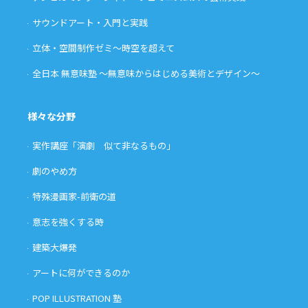
サウンドアート・入門と実践
立体・空間制作ゼミ〜時空を超えて
全日本 無意味塾 〜無意味からはじめる美術とデザイン〜
様々な分野
実作講座「演劇 似て非なるもの」
劇のやめ方
特殊漫画家-前衛の道
意志を強くする時
建築大爆発
アートに何ができるのか
POP ILLUSTRATION 塾