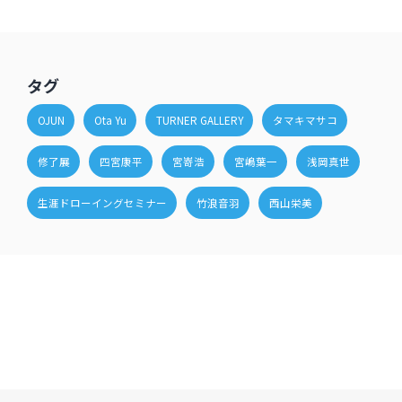
タグ
OJUN
Ota Yu
TURNER GALLERY
タマキマサコ
修了展
四宮康平
宮嵜浩
宮嶋葉一
浅岡真世
生涯ドローイングセミナー
竹浪音羽
西山栄美