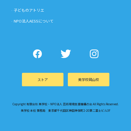
子どものアトリエ
NPO法人AESSについて
ストア
美学校岡山校
Copyright 有限会社 美学校・NPO法人 芸術環境支援機構の会 All Rights Reserved.
美学校 本校 事務局 東京都千代田区神田神保町2-20第二富士ビル3F