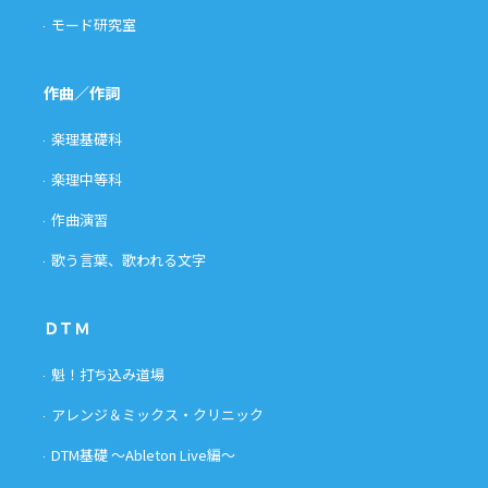
モード研究室
作曲／作詞
楽理基礎科
楽理中等科
作曲演習
歌う言葉、歌われる文字
ＤＴＭ
魁！打ち込み道場
アレンジ＆ミックス・クリニック
DTM基礎 〜Ableton Live編〜