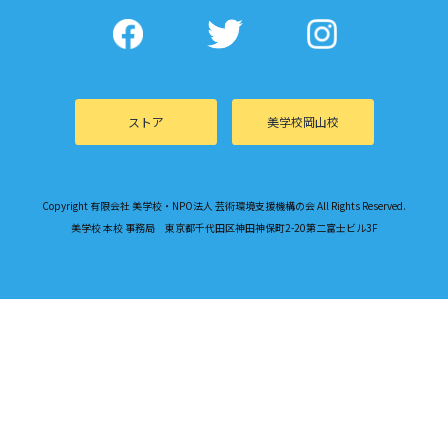
ストア
美学校岡山校
Copyright 有限会社 美学校・NPO法人 芸術環境支援機構の会 All Rights Reserved.
美学校 本校 事務局 東京都千代田区神田神保町2-20第二富士ビル3F