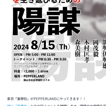
インタビュー
受講生・修了生の活動
展覧会アーカイブ
座談会
講座レポート
連載・コラム
未分類
近日開催のイベント・オープン講座・展覧会
イベント
東京「美學校」がPEPPERLANDにやってきます！！
オープン講座
岡山「美學校」
との合同イベントを開催します。講師の中島晴矢