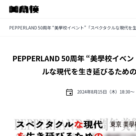
コ
PEPPERLAND 50周年 “美學校イベント”「スペクタクルな現代
ン
テ
ン
PEPPERLAND 50周年 “美學校イ
ツ
ルな現代を生き延びるため
へ
ス
キ
2024年8月15日（木）18:30〜
ッ
プ
その他
イベントレポート