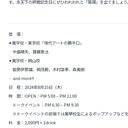
す。炎天下の終戦記念日にぜひわれわれと「陽謀」を企てましょう
登 壇：
⚫︎美学校・東京校「現代アートの勝手口」
中島晴矢、齋藤恵汰
⚫︎美学校・岡山校
能勢伊勢雄、岡茂毅、木村匡孝、森美樹
…and more!!
日 程：2024年8月15日（木）
時 間：OPEN：PM 5:00 – PM 11:00
トークイベント：PM 6:30 – PM 9:30
※トークイベントの前後では美學校生によるポップアップなどを
料 金：2,000円 + 1drink