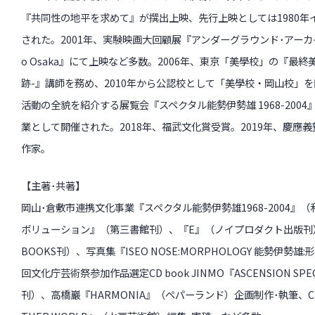
『共同性の地平を求めて』が撰出上映、先行上映としては1980年
された。2001年、実験映画大回顧展『アンダーグラウンド･アーカイブス1
o Osaka』にて上映など多数。2006年、東京「美學校」の『最終
跡-』講師を務め、2010年から公認校として「美學校・岡山校」
活動の全貌を紹介する展覧会『スペクタル能勢伊勢雄 1968-200
業として開催された。2018年、福武文化賞受賞。2019年、慶應
作家。
【主著･共著】
岡山･倉敷市連携文化事業『スペクタル能勢伊勢雄1968-2004』
ボリューション』（第三書館刊）、『E』（ノイプロダクト出版刊）
BOOKS刊）、写真集『ISEO NOSE:MORPHOLOGY 能勢伊勢
回文化庁芸術祭参加作品選定CD book JINMO『ASCENSION S
刊）、高橋巖『HARMONIA』（ペパーランド）企画制作･執筆、CD boo