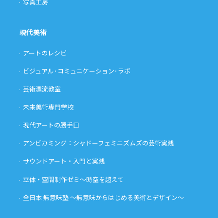
写真工房
現代美術
アートのレシピ
ビジュアル･コミュニケーション･ラボ
芸術漂流教室
未来美術専門学校
現代アートの勝手口
アンビカミング：シャドーフェミニズムズの芸術実践
サウンドアート・入門と実践
立体・空間制作ゼミ〜時空を超えて
全日本 無意味塾 〜無意味からはじめる美術とデザイン〜