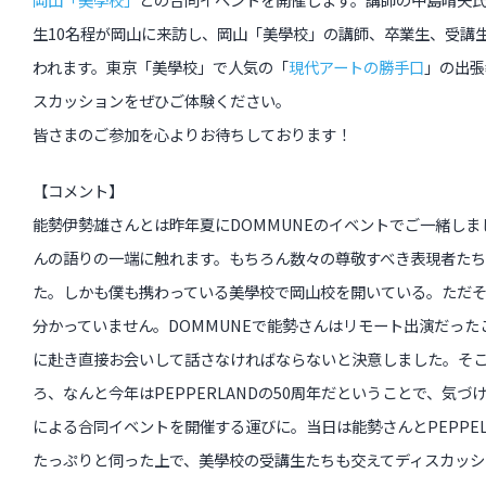
生10名程が岡山に来訪し、岡山「美學校」の講師、卒業生、受講
われます。東京「美學校」で人気の「
現代アートの勝手口
」の出張
過去のイベント・オープン講座・展覧会
スカッションをぜひご体験ください。
過去のイベント
皆さまのご参加を心よりお待ちしております！
過去のオープン講座
【コメント】
過去の展覧会
能勢伊勢雄さんとは昨年夏にDOMMUNEのイベントでご一緒し
んの語りの一端に触れます。もちろん数々の尊敬すべき表現者た
た。しかも僕も携わっている美學校で岡山校を開いている。ただ
配信中のオンライン講座
分かっていません。DOMMUNEで能勢さんはリモート出演だった
全ての記事ページ
に赴き直接お会いして話さなければならないと決意しました。そ
ろ、なんと今年はPEPPERLANDの50周年だということで、気
による合同イベントを開催する運びに。当日は能勢さんとPEPPE
たっぷりと伺った上で、美學校の受講生たちも交えてディスカッシ