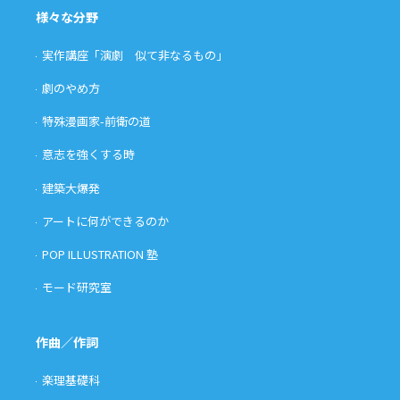
様々な分野
実作講座「演劇 似て非なるもの」
劇のやめ方
特殊漫画家-前衛の道
意志を強くする時
建築大爆発
アートに何ができるのか
POP ILLUSTRATION 塾
モード研究室
作曲／作詞
楽理基礎科