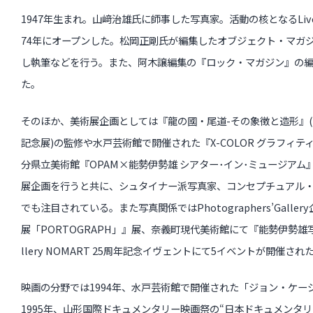
1947年生まれ。山﨑治雄氏に師事した写真家。活動の核となるLive Ho
74年にオープンした。松岡正剛氏が編集したオブジェクト・マガジ
し執筆などを行う。また、阿木譲編集の『ロック・マガジン』の
た。
そのほか、美術展企画としては『龍の國・尾道-その象徴と造形』(
記念展)の監修や水戸芸術館で開催された『X-COLOR グラフィティ in
分県立美術館『OPAM×能勢伊勢雄 シアター･イン･ミュージアム
展企画を行うと共に、シュタイナー派写真家、コンセプチュアル
でも注目されている。また写真関係ではPhotographers’Gall
展「PORTOGRAPH」』展、奈義町現代美術館にて『能勢伊勢雄写
llery NOMART 25周年記念イヴェントにて5イベントが開催され
映画の分野では1994年、水戸芸術館で開催された「ジョン・ケー
1995年、山形国際ドキュメンタリー映画祭の“日本ドキュメンタリ