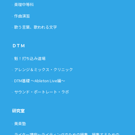
楽理中等科
作曲演習
歌う言葉、歌われる文字
ＤＴＭ
魁！打ち込み道場
アレンジ＆ミックス・クリニック
DTM基礎 〜Ableton Live編〜
サウンド・ポートレート・ラボ
研究室
美楽塾
ライター講座〜ライティングのための編集、編集するための