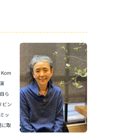
Kom
演
自ら
リビン
ミッ
題に取