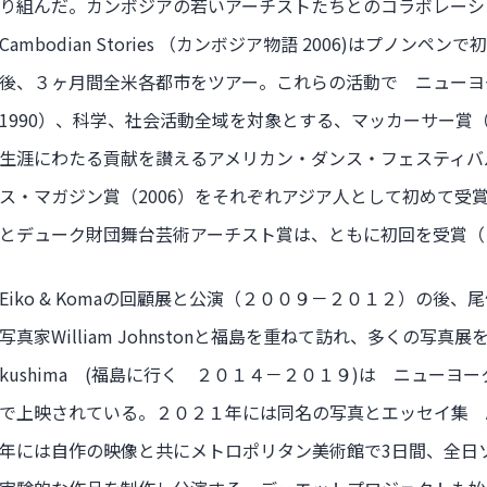
り組んだ。カンボジアの若いアーチストたちとのコラボレーシ
Cambodian Stories （カンボジア物語 2006)はプノンペンで
後、３ヶ月間全米各都市をツアー。これらの活動で ニューヨー
1990）、科学、社会活動全域を対象とする、マッカーサー賞（
生涯にわたる貢献を讃えるアメリカン・ダンス・フェスティバ
ス・マガジン賞（2006）をそれぞれアジア人として初めて受
とデューク財団舞台芸術アーチスト賞は、ともに初回を受賞（
Eiko & Komaの回顧展と公演（２００９－２０１２）の後
写真家William Johnstonと福島を重ねて訪れ、多くの写真展を
kushima (福島に行く ２０１４－２０１９)は ニュー
で上映されている。２０２１年には同名の写真とエッセイ集 A Body
年には自作の映像と共にメトロポリタン美術館で3日間、全日