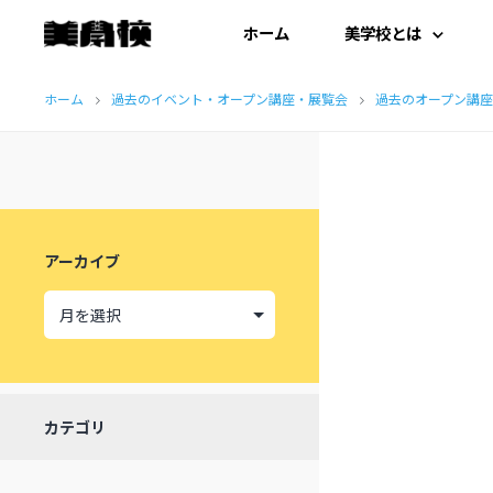
ホーム
美学校とは
コ
はじめての方へ
ホーム
過去のイベント・オープン講座・展覧会
過去のオープン講座
ン
テ
開扉にあたって
ン
施設紹介
ツ
アーカイブ
へ
受講生の声
ス
キ
ッ
カテゴリ
プ