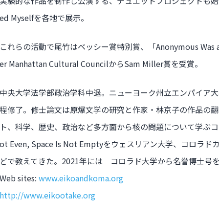
実験的な作品を制作し公演する、デュエットプロジェクトも始めた
ed Myselfを各地で展示。
これらの活動で尾竹はベッシー賞特別賞、「Anonymous Was a Wo
er Manhattan Cultural CouncilからSam Miller賞を受賞。
中央大学法学部政治学科中退。ニューヨーク州立エンパイア大
程修了。修士論文は原爆文学の研究と作家・林京子の作品の翻訳
ト、科学、歴史、政治など多方面から核の問題について学ぶコース、Deli
ot Even, Space Is Not Emptyをウェスリアン大学
どで教えてきた。2021年には コロラド大学から名誉博士号
Web sites:
www.eikoandkoma.org
http://www.eikootake.org