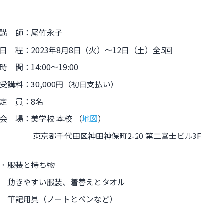
講 師：尾竹永子
日 程：2023年8月8日（火）〜12日（土）全5回
時 間：14:00〜19:00
受講料：30,000円（初日支払い）
定 員：8名
会 場：美学校 本校 （
地図
）
東京都千代田区神田神保町2-20 第二富士ビル3F
・服装と持ち物
動きやすい服装、着替えとタオル
筆記用具（ノートとペンなど）