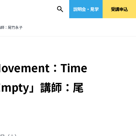
説明会・見学
受講申込
pty」講師：尾竹永子
ovement：Time
Not Empty」講師：尾