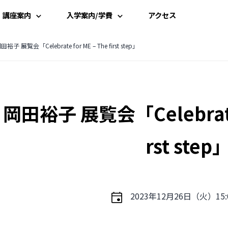
講座案内
入学案内/学費
アクセス
講座一覧
入学案内
田裕子 展覧会「Celebrate for ME – The first step」
時間割
学費案内
岡田裕子 展覧会「Celebrate f
講師一覧
説明会・見学
資料請求
rst step
受講申込み
2023年12月26日（火）15:0
よくある質問