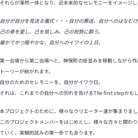
それらが渾然一体となり、近未来的なセレモニーをイメージし
自分が自分を見送る儀式・・・自分の葬送、自分へのはなむけ
己の骨を愛し、己を慈しみ、己の祝祭に酔う。
厳かでかつ賑やかな、自分へのイワイの１日。
第一会場から第二会場へと、神保町の街並みを移動しながら作
トーリーが紡がれます。
自分のためのセレモニーを、自分がイワウ日。
それは、これまでの自分への別れを告げるThe first stepか
本プロジェクトのために、様々なクリエーター達が集まりまし
このプロジェクトメンバーをはじめとし、様々な方々と関わり
ていく、実験的試みの第一歩でもあります。