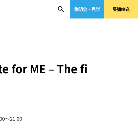
説明会・見学
受講申込
or ME – The fi
」
0〜21:00