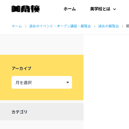
ホーム
美学校とは
コ
はじめての方へ
ホーム
過去のイベント・オープン講座・展覧会
過去の展覧会
岡
ン
テ
開扉にあたって
ン
施設紹介
ツ
アーカイブ
へ
受講生の声
ス
キ
ッ
カテゴリ
プ