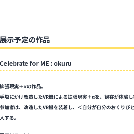
展示予定の作品
Celebrate for ME : okuru
拡張現実＋αの作品。
手塩にかけ改造したVR機による拡張現実＋αを、観客が体験
参加者は、改造したVR機を装着し、＜自分が自分のおくりび
入する。