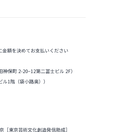
が自由に金額を決めてお支払いください
町 2-20−12第二冨士ビル 2F）
ビル1階（袋小路奥））
京［東京芸術文化創造発信助成］