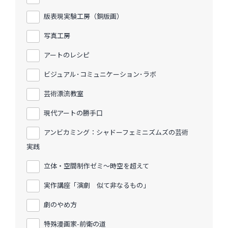
版表現実験工房（銅版画）
写真工房
アートのレシピ
ビジュアル･コミュニケーション･ラボ
芸術漂流教室
現代アートの勝手口
アンビカミング：シャドーフェミニズムズの芸術
実践
立体・空間制作ゼミ〜時空を超えて
実作講座「演劇 似て非なるもの」
劇のやめ方
特殊漫画家-前衛の道