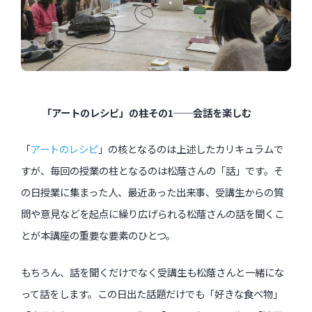
過去のイベント・オープン講座・展覧会
過去のイベント
過去のオープン講座
「アートのレシピ」の柱その1──会話を楽しむ
過去の展覧会
「
アートのレシピ
」の核となるのは上述したカリキュラムで
すが、毎回の授業の柱となるのは松蔭さんの「話」です。そ
配信中のオンライン講座
の日授業に集まった人、最近あった出来事、受講生からの質
問や意見などを起点に繰り広げられる松蔭さんの話を聞くこ
全ての記事ページ
とが本講座の重要な要素のひとつ。
もちろん、話を聞くだけでなく受講生も松蔭さんと一緒にな
って話をします。この日出た話題だけでも「好きな食べ物」