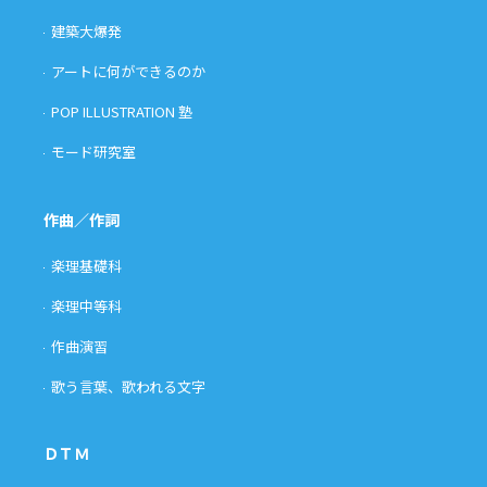
建築大爆発
アートに何ができるのか
POP ILLUSTRATION 塾
モード研究室
作曲／作詞
楽理基礎科
楽理中等科
作曲演習
歌う言葉、歌われる文字
ＤＴＭ