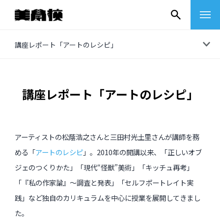
コ
講座レポート「アートのレシピ」
ン
テ
ン
講座レポート「アートのレシピ」
ツ
へ
ス
アーティストの松蔭浩之さんと三田村光土里さんが講師を務
キ
める「
アートのレシピ
」。2010年の開講以来、「正しいオブ
ッ
ジェのつくりかた」「現代“怪獣”美術」「キッチュ再考」
プ
「『私の作家論』〜調査と発表」「セルフポートレイト実
その他
践」など独自のカリキュラムを中心に授業を展開してきまし
イベントレポート
た。