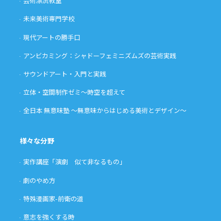
芸術漂流教室
未来美術専門学校
現代アートの勝手口
アンビカミング：シャドーフェミニズムズの芸術実践
サウンドアート・入門と実践
立体・空間制作ゼミ〜時空を超えて
全日本 無意味塾 〜無意味からはじめる美術とデザイン〜
様々な分野
実作講座「演劇 似て非なるもの」
劇のやめ方
特殊漫画家-前衛の道
意志を強くする時