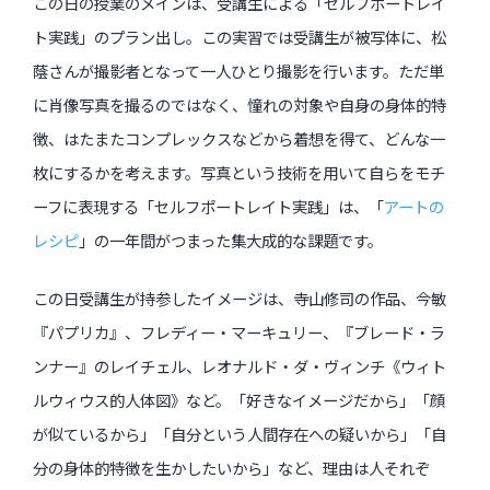
この日の授業のメインは、受講生による「セルフポートレイ
ト実践」のプラン出し。この実習では受講生が被写体に、松
蔭さんが撮影者となって一人ひとり撮影を行います。ただ単
に肖像写真を撮るのではなく、憧れの対象や自身の身体的特
徴、はたまたコンプレックスなどから着想を得て、どんな一
枚にするかを考えます。写真という技術を用いて自らをモチ
ーフに表現する「セルフポートレイト実践」は、「
アートの
レシピ
」の一年間がつまった集大成的な課題です。
この日受講生が持参したイメージは、寺山修司の作品、今敏
『パプリカ』、フレディー・マーキュリー、『ブレード・ラ
ンナー』のレイチェル、レオナルド・ダ・ヴィンチ《ウィト
ルウィウス的人体図》など。「好きなイメージだから」「顔
が似ているから」「自分という人間存在への疑いから」「自
分の身体的特徴を生かしたいから」など、理由は人それぞ