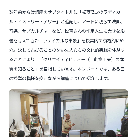
インタビュー
数年前からは講座のサブタイトルに「松蔭浩之のラディカ
受講生・修了生の活動
ル・ヒストリー・アワー」と追記し、アートに限らず映画、
音楽、サブカルチャーなど、松蔭さんの作家人生に大きな影
展覧会アーカイブ
響を与えてきた「ラディカルな事象」を授業内で積極的に紹
座談会
介。決して古びることのない先人たちの文化的実践を体験す
講座レポート
ることにより、「クリエイティビティー（＝創意工夫）の本
質を知ること」を目指しています。本レポートでは、ある日
連載・コラム
の授業の模様を交えながら講座について紹介します。
未分類
近日開催のイベント・オープン講座・展覧会
イベント
オープン講座