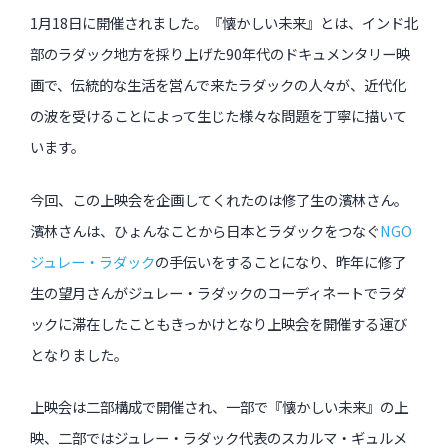
インタビュー
1月18日に開催されました。『懐かしい未来』とは、インド北
部のラダック地方を採り上げた90年代のドキュメンタリー映
受講生・修了生の活動
画で、伝統的な生活を営んで来たラダックの人々が、近代化
展覧会アーカイブ
の波を受けることによって生じた様々な問題を丁寧に描いて
います。
座談会
講座レポート
今回、この上映会を企画してくれたのは修了生の濱林さん。
濱林さんは、ひょんなことから日本とラダックをつなぐ
NGO
連載・コラム
ジュレー・ラダック
の手伝いをすることになり、昨年に修了
生の望月さんがジュレー・ラダックのコーディネートでラダ
未分類
ックに滞在したこともきっかけとなり上映会を開催する運び
近日開催のイベント・オープン講座・展覧会
となりました。
イベント
上映会は二部構成で開催され、一部で『懐かしい未来』の上
映、二部ではジュレー・ラダック代表のスカルマ・ギュルメ
オープン講座