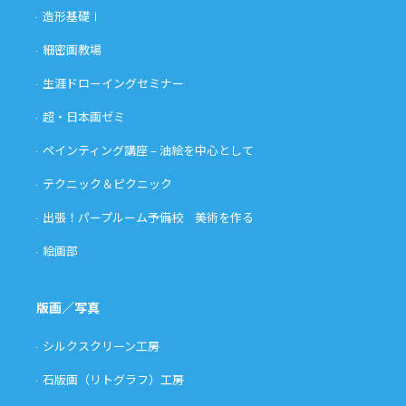
造形基礎Ⅰ
細密画教場
生涯ドローイングセミナー
超・日本画ゼミ
ペインティング講座 – 油絵を中心として
テクニック＆ピクニック
出張！パープルーム予備校 美術を作る
絵画部
版画／写真
シルクスクリーン工房
石版画（リトグラフ）工房