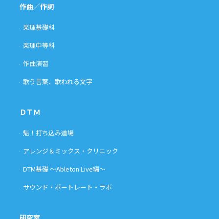
作曲／作詞
楽理基礎科
楽理中等科
作曲演習
歌う言葉、歌われる文字
ＤＴＭ
魁！打ち込み道場
アレンジ＆ミックス・クリニック
DTM基礎 〜Ableton Live編〜
サウンド・ポートレート・ラボ
研究室