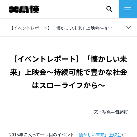
コ
【イベントレポート】「懐かしい未来」上映会～持続可能で豊かな社会はスローライフから～
ン
テ
ン
【イベントレポート】「懐かしい未
ツ
来」上映会～持続可能で豊かな社会
へ
ス
はスローライフから～
キ
ッ
プ
文・写真＝皆藤将
その他
イベントレポート
2015年に入って一つ目のイベント
「懐かしい未来」上映会
が