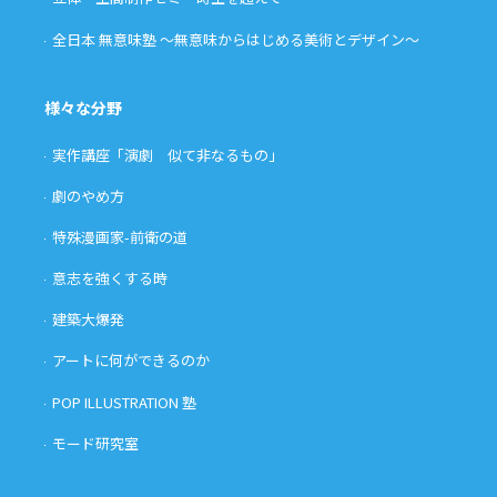
全日本 無意味塾 〜無意味からはじめる美術とデザイン〜
様々な分野
実作講座「演劇 似て非なるもの」
劇のやめ方
特殊漫画家-前衛の道
意志を強くする時
建築大爆発
アートに何ができるのか
POP ILLUSTRATION 塾
モード研究室