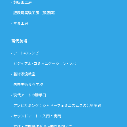
銅版画工房
版表現実験工房（銅版画）
写真工房
現代美術
アートのレシピ
ビジュアル･コミュニケーション･ラボ
芸術漂流教室
未来美術専門学校
現代アートの勝手口
アンビカミング：シャドーフェミニズムズの芸術実践
サウンドアート・入門と実践
立体・空間制作ゼミ〜時空を超えて