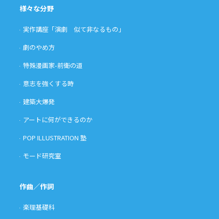
様々な分野
実作講座「演劇 似て非なるもの」
劇のやめ方
特殊漫画家-前衛の道
意志を強くする時
建築大爆発
アートに何ができるのか
POP ILLUSTRATION 塾
モード研究室
作曲／作詞
楽理基礎科