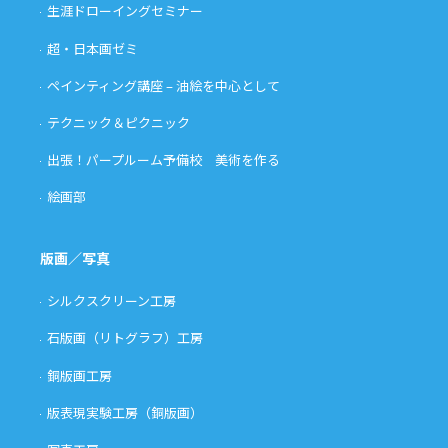
生涯ドローイングセミナー
超・日本画ゼミ
ペインティング講座 – 油絵を中心として
テクニック＆ピクニック
出張！パープルーム予備校 美術を作る
絵画部
版画／写真
シルクスクリーン工房
石版画（リトグラフ）工房
銅版画工房
版表現実験工房（銅版画）