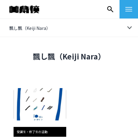
コ
飄し飄（Keiji Nara）
ン
テ
ン
飄し飄（Keiji Nara）
ツ
へ
ス
キ
ッ
プ
その他
イベントレポート
受講生・修了生の活動