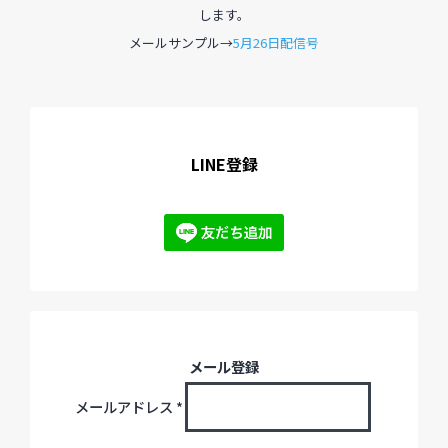
します。
メールサンプル→
5月26日配信号
過去のイベント・オープン講座・展覧会
過去のイベント
過去のオープン講座
LINE登録
過去の展覧会
配信中のオンライン講座
全ての記事ページ
メール登録
メールアドレス
*