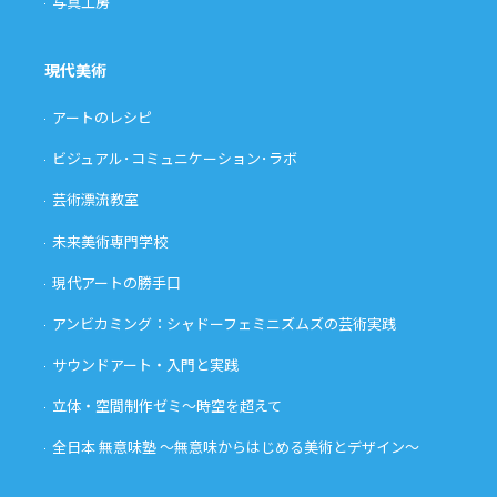
写真工房
現代美術
アートのレシピ
ビジュアル･コミュニケーション･ラボ
芸術漂流教室
未来美術専門学校
現代アートの勝手口
アンビカミング：シャドーフェミニズムズの芸術実践
サウンドアート・入門と実践
立体・空間制作ゼミ〜時空を超えて
全日本 無意味塾 〜無意味からはじめる美術とデザイン〜