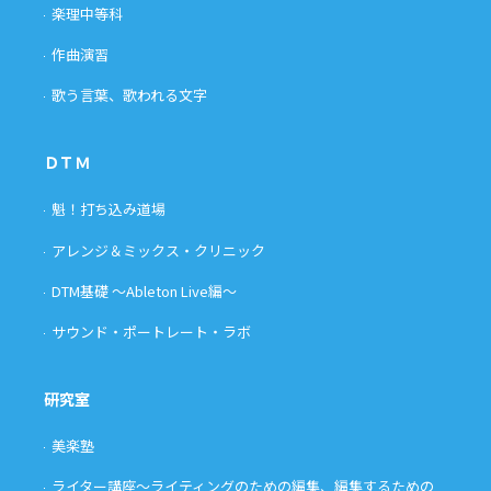
楽理中等科
作曲演習
歌う言葉、歌われる文字
ＤＴＭ
魁！打ち込み道場
アレンジ＆ミックス・クリニック
DTM基礎 〜Ableton Live編〜
サウンド・ポートレート・ラボ
研究室
美楽塾
ライター講座〜ライティングのための編集、編集するための