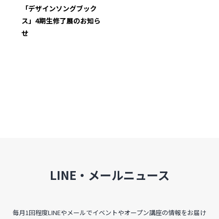
インタビュー
「デザインソングブック
ス」4期生修了展のお知ら
受講生・修了生の活動
せ
展覧会アーカイブ
座談会
講座レポート
連載・コラム
未分類
LINE・メールニュース
近日開催のイベント・オープン講座・展覧会
イベント
毎月1回程度LINEやメールでイベントやオープン講座の情報をお届け
オープン講座