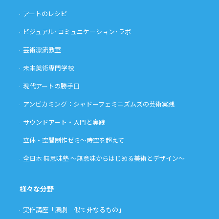
アートのレシピ
ビジュアル･コミュニケーション･ラボ
芸術漂流教室
未来美術専門学校
現代アートの勝手口
アンビカミング：シャドーフェミニズムズの芸術実践
サウンドアート・入門と実践
立体・空間制作ゼミ〜時空を超えて
全日本 無意味塾 〜無意味からはじめる美術とデザイン〜
様々な分野
実作講座「演劇 似て非なるもの」