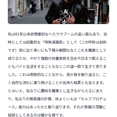
私は81年以来非商業的なへたウマブームの追い風もあり、当
時としては前衛的な「特殊漫画家」として（この呼称は自称
です）世に出て幸いにも下積み期間もなくこれを職業として
成り立たせ、やがて複数の扶養家族を含め今日まで飢えるこ
ともバイト生活をすることもなくこの道一筋で生きて参りま
した。これは奇跡的なことながら、我が身を振り返ると、ご
く自然な流れに乗り続けることが出来た結果とも言えます。
とはいえ、私なりに趣味を職業とし生きながらえるにあた
り、私なりの無意識の計算、体よくいえば「セルフプロデュ
ース」能力はあったかと振り返ります。それが意識の深層に
秘訣としてあるのは確かな様です。