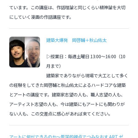
ています。この講座は、作話理論と同じくらい精神論を大切
にしていく漫画の作話講座です。
建築大爆発 岡啓輔＋秋山佑太
▷授業日：毎週土曜日 13:00〜16:00（10
月まで）
建築家でありながら現場で大工として多く
の経験をしてきた岡啓輔と秋山佑太によるハードコアな建築
とアートの講座です。建築家志望の人も、職人志望の人も、
アーティスト志望の人も、今は建築にもアートにも関わりが
ない人も、この交差点に感心があれば来てください。
アートに何ができるのか〜哲学的視点でつみなおす ART ゼ