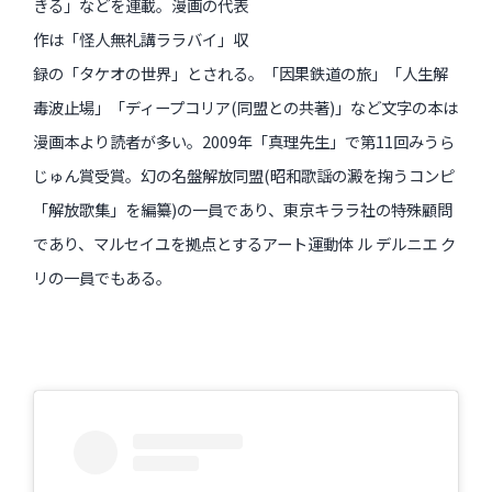
きる」などを連載。漫画の代表
作は「怪人無礼講ララバイ」収
録の「タケオの世界」とされる。「因果鉄道の旅」「人生解
毒波止場」「ディープコリア(同盟との共著)」など文字の本は
漫画本より読者が多い。2009年「真理先生」で第11回みうら
じゅん賞受賞。幻の名盤解放同盟(昭和歌謡の澱を掬うコンピ
「解放歌集」を編纂)の一員であり、東京キララ社の特殊顧問
であり、マルセイユを拠点とするアート運動体 ル デルニエ ク
リの一員でもある。