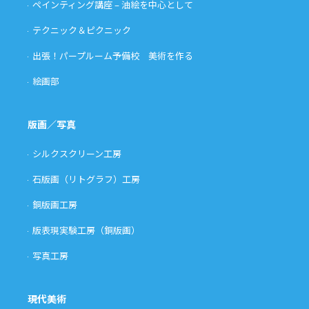
ペインティング講座 – 油絵を中心として
テクニック＆ピクニック
出張！パープルーム予備校 美術を作る
絵画部
版画／写真
シルクスクリーン工房
石版画（リトグラフ）工房
銅版画工房
版表現実験工房（銅版画）
写真工房
現代美術