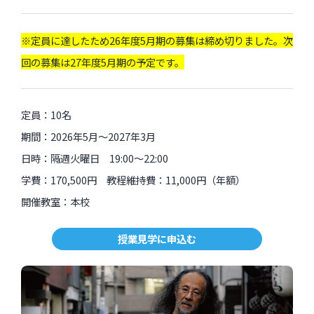
劇のやめ方
写真工房
楽理基礎科
未来美術専門学校
ＤＴＭ
出張！パープルーム予備校 美術を作る
特殊漫画家-前衛の道
※定員に達したため26年度5月期の募集は締め切りました。次
楽理中等科
現代アートの勝手口
魁！打ち込み道場
絵画部
回の募集は27年度5月期の予定です。
意志を強くする時
研究室
作曲演習
アンビカミング：シャドーフェミニズムズの芸術実践
アレンジ＆ミックス・クリニック
建築大爆発
美楽塾
歌う言葉、歌われる文字
オープン講座
サウンドアート・入門と実践
定員：10名
DTM基礎 〜Ableton Live編〜
アートに何ができるのか
ライター講座〜ライティングのための編集、編集するためのラ
期間：2026年5月〜2027年3月
映画を聴く
イティング
立体・空間制作ゼミ〜時空を超えて
サウンド・ポートレート・ラボ
ＡＥＳＳ講座
POP ILLUSTRATION 塾
日時：隔週火曜日 19:00〜22:00
その他の近日開催のイベント・オープン講座・展覧会
世界のリズムとグルーヴ研究
全日本 無意味塾 〜無意味からはじめる美術とデザイン〜
学費：170,500円 教程維持費：11,000円（年額）
子どものアトリエ
モード研究室
開催教室：本校
NPO法人AESSについて
授業見学に申込む