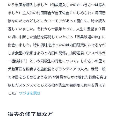
いう漫画を購入しました（何故購入したのかいきさつは忘れ
ました）主人公の村田藤吉が吉田佐吉にいじめられて毎回悲
惨なのだけれどもどこかユーモアがあって面白く、時々読み
返していました。それから十数年たって、人生に煮詰まり若
い頃に中断した油絵を再開していたころ「因果鉄道の旅」に
出会いました。特に興味を持ったのは内田研究におけるなが
しま食堂の後家きよみと内田の関係。山野辺君（アスペルガ
ー症候群？）という同級生の行動について。しおさいの里で
犬数百匹を飼育する施設長とボランティアの人々。世間一般
では眉をひそめるようなDVや常識からかけ離れた行動を突き
放したスタンスでとらえる根本先生の観察眼に興味を覚えま
した。
つづきを読む
過去の修了展など