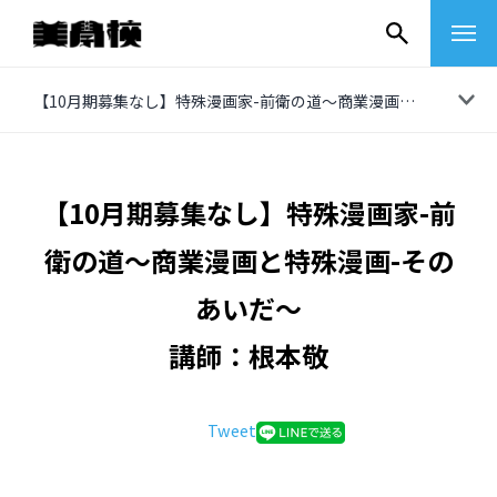
コ
【10月期募集なし】特殊漫画家-前衛の道〜商業漫画と特殊漫画-そのあいだ〜
ン
テ
ン
【10月期募集なし】特殊漫画家-前
絵画
ツ
衛の道〜商業漫画と特殊漫画-その
へ
造形基礎Ⅰ
版画／写真
ス
あいだ〜
細密画教場
キ
シルクスクリーン工房
現代美術
講師：根本敬
生涯ドローイングセミナー
ッ
石版画（リトグラフ）工房
プ
アートのレシピ
超・日本画ゼミ
様々な分野
銅版画工房
Tweet
ビジュアル･コミュニケーション･ラボ
ペインティング講座 – 油絵を中心として
実作講座「演劇 似て非なるもの」
版表現実験工房（銅版画）
作曲／作詞
芸術漂流教室
テクニック＆ピクニック